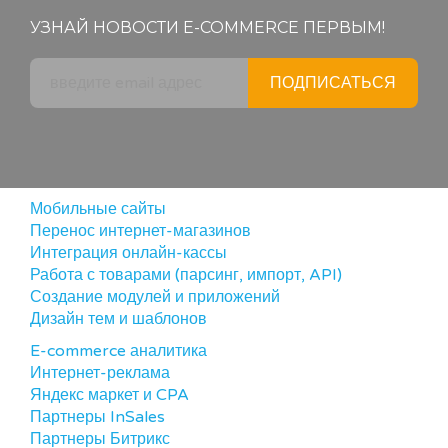
УЗНАЙ НОВОСТИ E-COMMERCE ПЕРВЫМ!
ПОДПИСАТЬСЯ
Мобильные сайты
Перенос интернет-магазинов
Интеграция онлайн-кассы
Работа с товарами (парсинг, импорт, API)
Создание модулей и приложений
Дизайн тем и шаблонов
E-commerce аналитика
Интернет-реклама
Яндекс маркет и CPA
Партнеры InSales
Партнеры Битрикс