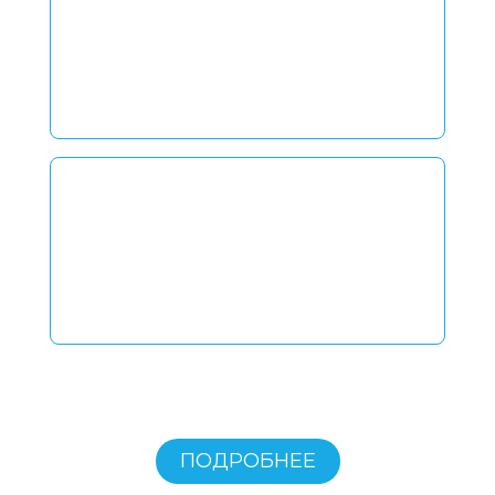
24X7
Оплачивайте только
ВЫПОЛНЕННЫЕ
работы. Выбирайте скорость и уровень
обслуживания.
СОЗДАВАЙТЕ ЗАДАЧИ КАК
ПОНИМАЕТЕ!
ВИДЫ РАБОТ:
программирование,
верстка, дизайн, реклама, аналитика,
администрирование.
ПОДРОБНЕЕ