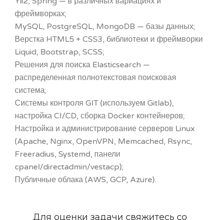
Yii2, Spring — в различных вариациях и
фреймворках;
MySQL, PostgreSQL, MongoDB — базы данных;
Верстка HTML5 + CSS3, библиотеки и фреймворки
Liquid, Bootstrap, SCSS;
Решения для поиска Elasticsearch —
распределенная полнотекстовая поисковая
система;
Системы контроля GIT (используем Gitlab),
настройка CI/CD, сборка Docker контейнеров;
Настройка и администрирование серверов Linux
(Apache, Nginx, OpenVPN, Memcached, Rsync,
Freeradius, Systemd, панели
cpanel/directadmin/vestacp);
Публичные облака (AWS, GCP, Azure).
Для оценки задачи свяжитесь со